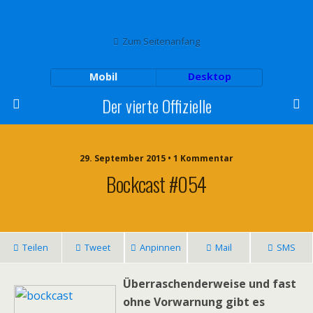
Zum Seitenanfang
Mobil
Desktop
Der vierte Offizielle
29. September 2015 • 1 Kommentar
Bockcast #054
Teilen
Tweet
Anpinnen
Mail
SMS
Überraschenderweise und fast
ohne Vorwarnung gibt es