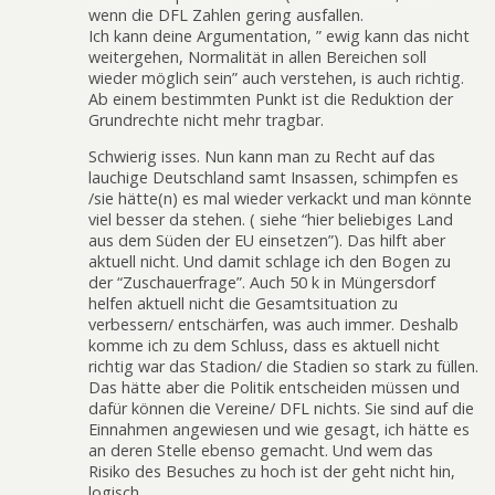
wenn die DFL Zahlen gering ausfallen.
Ich kann deine Argumentation, ” ewig kann das nicht
weitergehen, Normalität in allen Bereichen soll
wieder möglich sein” auch verstehen, is auch richtig.
Ab einem bestimmten Punkt ist die Reduktion der
Grundrechte nicht mehr tragbar.
Schwierig isses. Nun kann man zu Recht auf das
lauchige Deutschland samt Insassen, schimpfen es
/sie hätte(n) es mal wieder verkackt und man könnte
viel besser da stehen. ( siehe “hier beliebiges Land
aus dem Süden der EU einsetzen”). Das hilft aber
aktuell nicht. Und damit schlage ich den Bogen zu
der “Zuschauerfrage”. Auch 50 k in Müngersdorf
helfen aktuell nicht die Gesamtsituation zu
verbessern/ entschärfen, was auch immer. Deshalb
komme ich zu dem Schluss, dass es aktuell nicht
richtig war das Stadion/ die Stadien so stark zu füllen.
Das hätte aber die Politik entscheiden müssen und
dafür können die Vereine/ DFL nichts. Sie sind auf die
Einnahmen angewiesen und wie gesagt, ich hätte es
an deren Stelle ebenso gemacht. Und wem das
Risiko des Besuches zu hoch ist der geht nicht hin,
logisch.