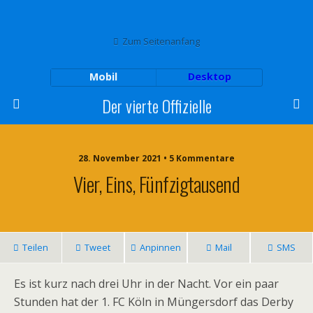
Zum Seitenanfang
Mobil
Desktop
Der vierte Offizielle
28. November 2021 • 5 Kommentare
Vier, Eins, Fünfzigtausend
Teilen
Tweet
Anpinnen
Mail
SMS
Es ist kurz nach drei Uhr in der Nacht. Vor ein paar
Stunden hat der 1. FC Köln in Müngersdorf das Derby