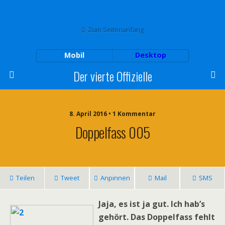
Zum Seitenanfang
Mobil
Desktop
Der vierte Offizielle
8. April 2016 • 1 Kommentar
Doppelfass 005
Teilen
Tweet
Anpinnen
Mail
SMS
Jaja, es ist ja gut. Ich hab’s
gehört. Das Doppelfass fehlt