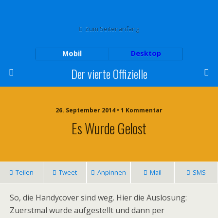
Zum Seitenanfang
Mobil
Desktop
Der vierte Offizielle
26. September 2014 • 1 Kommentar
Es Wurde Gelost
Teilen
Tweet
Anpinnen
Mail
SMS
So, die Handycover sind weg. Hier die Auslosung:
Zuerstmal wurde aufgestellt und dann per