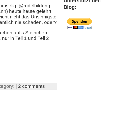
Unterstützt den
umselig, @rudelbildung
Blog:
nn) heute heute gelehrt
icht nicht das Unsinnigste
ntlich nie schaden, oder?
kchen auf’s Steinchen
r in Teil 1 und Teil 2
tegory: |
2 comments