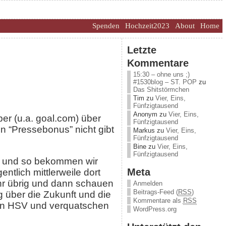
Spenden
Hochzeit2023
About
Home
Letzte
Kommentare
15:30 – ohne uns ;)
#1530blog – ST. POP
zu
Das Shitstörmchen
Tim
zu
Vier, Eins,
Fünfzigtausend
Anonym
zu
Vier, Eins,
ber (u.a. goal.com) über
Fünfzigtausend
en “Pressebonus” nicht gibt
Markus
zu
Vier, Eins,
Fünfzigtausend
Bine
zu
Vier, Eins,
Fünfzigtausend
st und so bekommen wir
Meta
ntlich mittlerweile dort
ehr übrig und dann schauen
Anmelden
Beitrags-Feed (
RSS
)
 über die Zukunft und die
Kommentare als
RSS
 den HSV und verquatschen
WordPress.org