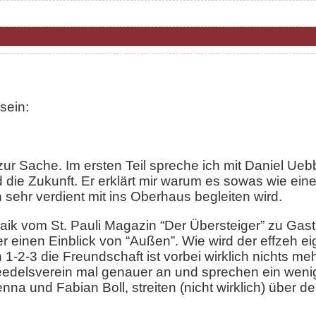
 sein:
zur Sache. Im ersten Teil spreche ich mit Daniel Ueb
 die Zukunft. Er erklärt mir warum es sowas wie ein
ehr verdient mit ins Oberhaus begleiten wird.
Maik vom St. Pauli Magazin “Der Übersteiger” zu Ga
r einen Einblick von “Außen”. Wie wird der effzeh eige
-2-3 die Freundschaft ist vorbei wirklich nichts m
edelsverein mal genauer an und sprechen ein wenig
na und Fabian Boll, streiten (nicht wirklich) über