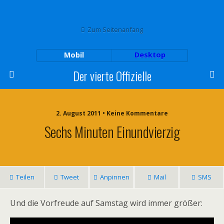
Zum Seitenanfang
Mobil
Desktop
Der vierte Offizielle
2. August 2011 • Keine Kommentare
Sechs Minuten Einundvierzig
Teilen
Tweet
Anpinnen
Mail
SMS
Und die Vorfreude auf Samstag wird immer größer: