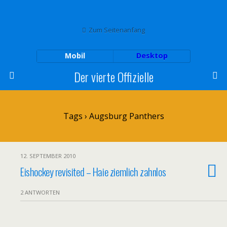
Zum Seitenanfang
Mobil
Desktop
Der vierte Offizielle
Tags › Augsburg Panthers
12. SEPTEMBER 2010
Eishockey revisited – Haie ziemlich zahnlos
2 ANTWORTEN