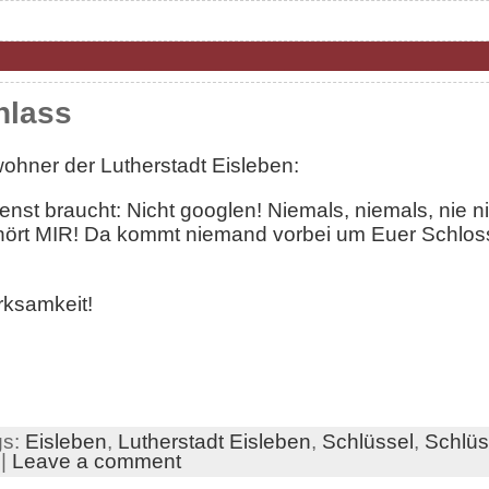
nlass
wohner der Lutherstadt Eisleben:
dienst braucht: Nicht googlen! Niemals, niemals, nie
hört MIR! Da kommt niemand vorbei um Euer Schloss 
rksamkeit!
gs:
Eisleben
,
Lutherstadt Eisleben
,
Schlüssel
,
Schlüs
|
Leave a comment