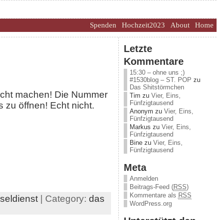
Spenden
Hochzeit2023
About
Home
Letzte
Kommentare
15:30 – ohne uns ;)
#1530blog – ST. POP
zu
Das Shitstörmchen
 nicht machen! Die Nummer
Tim
zu
Vier, Eins,
Fünfzigtausend
zu öffnen! Echt nicht.
Anonym
zu
Vier, Eins,
Fünfzigtausend
Markus
zu
Vier, Eins,
Fünfzigtausend
Bine
zu
Vier, Eins,
Fünfzigtausend
Meta
Anmelden
Beitrags-Feed (
RSS
)
Kommentare als
RSS
seldienst
| Category:
das
WordPress.org