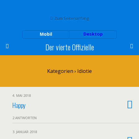
Zum Seitenanfang
Mobil
Desktop
Der vierte Offizielle
Kategorien ›
Idiotie
4. MAI 2018
Happy
2 ANTWORTEN
3. JANUAR 2018