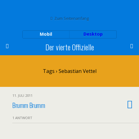
Zum Seitenanfang
Mobil
Desktop
Der vierte Offizielle
Tags › Sebastian Vettel
11. JULI 2011
Brumm Brumm
1 ANTWORT