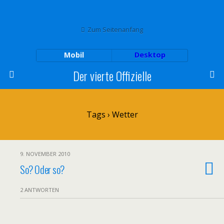
Zum Seitenanfang
Mobil
Desktop
Der vierte Offizielle
Tags › Wetter
9. NOVEMBER 2010
So? Oder so?
2 ANTWORTEN