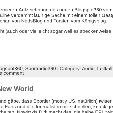
 Premieren-Aufzeichnung des neuen Blogspot360 vom
 Eine verdammt launige Sache mit einem tollen Gast
orian von NedsBlog und Torsten vom Königsblog.
ht (auch oder vielleicht sogar weil es streckenweise
logspot360
,
Sportradio360
| Category:
Audio,
Leitkult
e comment
 New World
 und gäbe, dass Sportler (mostly US, natürlich) twitter
e Fans und die Journalisten mit schnellen, knackige
halten. Nowitzkis Dirk macht das, die halbe EPL twit