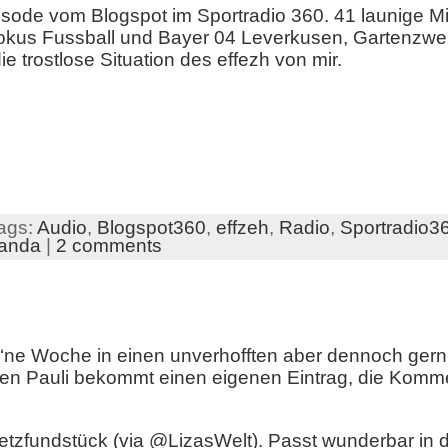
Episode vom Blogspot im Sportradio 360. 41 launige M
 Fokus Fussball und Bayer 04 Leverkusen, Gartenz
e trostlose Situation des effezh von mir.
ags:
Audio
,
Blogspot360
,
effzeh
,
Radio
,
Sportradio3
anda
|
2 comments
r ‘ne Woche in einen unverhofften aber dennoch g
en Pauli bekommt einen eigenen Eintrag, die Komme
tzfundstück (via @LizasWelt). Passt wunderbar in d