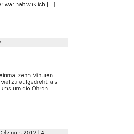
 war halt wirklich […]
s
 einmal zehn Minuten
 viel zu aufgedreht, als
rsums um die Ohren
,
Olympia 2012
|
4