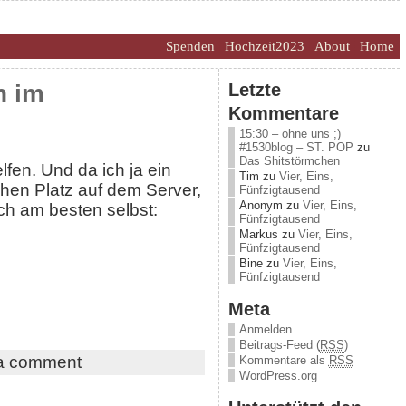
Spenden
Hochzeit2023
About
Home
Letzte
n im
Kommentare
15:30 – ohne uns ;)
#1530blog – ST. POP
zu
Das Shitstörmchen
lfen. Und da ich ja ein
Tim
zu
Vier, Eins,
hen Platz auf dem Server,
Fünfzigtausend
Anonym
zu
Vier, Eins,
ch am besten selbst:
Fünfzigtausend
Markus
zu
Vier, Eins,
Fünfzigtausend
Bine
zu
Vier, Eins,
Fünfzigtausend
Meta
Anmelden
Beitrags-Feed (
RSS
)
a comment
Kommentare als
RSS
WordPress.org