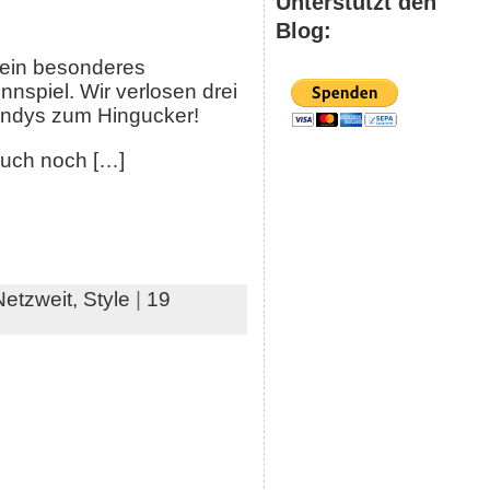
Unterstützt den
Blog:
ein besonderes
nspiel. Wir verlosen drei
andys zum Hingucker!
auch noch […]
Netzweit,
Style
|
19