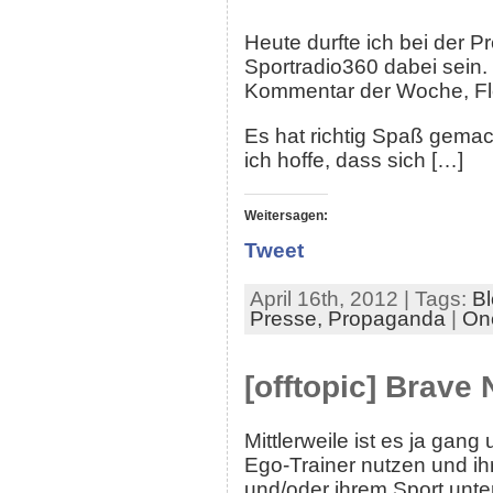
Heute durfte ich bei der
Sportradio360 dabei sein.
Kommentar der Woche, Fl
Es hat richtig Spaß gemac
ich hoffe, dass sich […]
Weitersagen:
Tweet
April 16th, 2012 | Tags:
B
Presse,
Propaganda
|
On
[offtopic] Brave
Mittlerweile ist es ja gang
Ego-Trainer nutzen und ihr
und/oder ihrem Sport unter