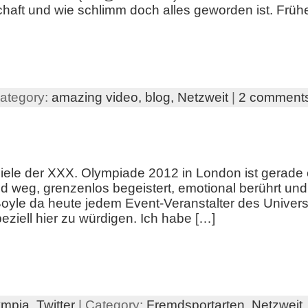
aft und wie schlimm doch alles geworden ist. Früher
Category:
amazing video,
blog,
Netzweit
|
2 comment
piele der XXX. Olympiade 2012 in London ist gerade
und weg, grenzenlos begeistert, emotional berührt und
oyle da heute jedem Event-Veranstalter des Unive
ziell hier zu würdigen. Ich habe […]
ympia
,
Twitter
| Category:
Fremdsportarten,
Netzweit