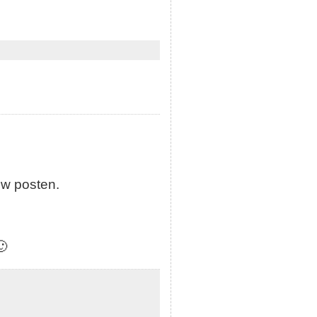
ow posten.
🙂