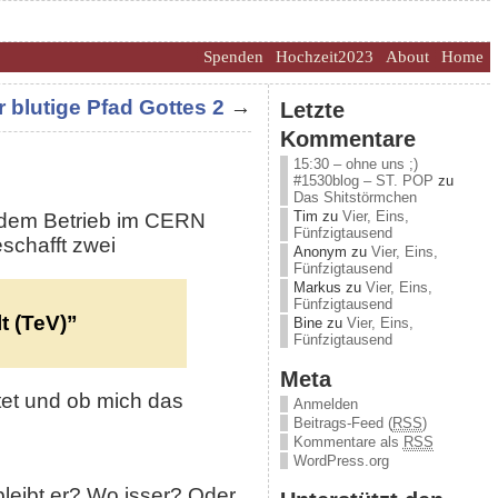
Spenden
Hochzeit2023
About
Home
 blutige Pfad Gottes 2
→
Letzte
Kommentare
15:30 – ohne uns ;)
#1530blog – ST. POP
zu
Das Shitstörmchen
Tim
zu
Vier, Eins,
 dem Betrieb im CERN
Fünfzigtausend
schafft zwei
Anonym
zu
Vier, Eins,
Fünfzigtausend
Markus
zu
Vier, Eins,
Fünfzigtausend
t (TeV)”
Bine
zu
Vier, Eins,
Fünfzigtausend
Meta
tet und ob mich das
Anmelden
Beitrags-Feed (
RSS
)
Kommentare als
RSS
WordPress.org
leibt er? Wo isser? Oder