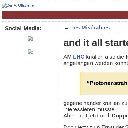
←
Les Misérables
Social Media:
and it all star
AM
LHC
knallen also die
angefangen werden konnte
“Protonenstrahl
gegeneinander knallen zu
interessieren müsste.
Aber echt jetzt mal:
Dopp
Doch jetzt zum Ernst der 