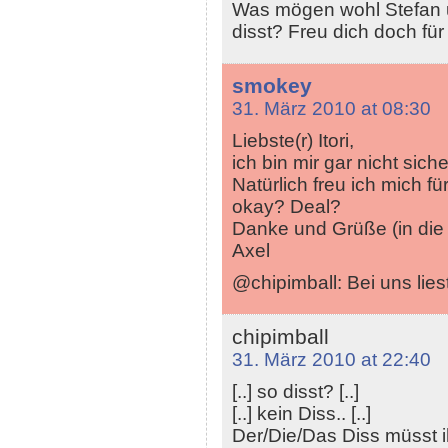
Was mögen wohl Stefan 
disst? Freu dich doch für
smokey
31. März 2010 at 08:30
Liebste(r) Itori,
ich bin mir gar nicht sic
Natürlich freu ich mich fü
okay? Deal?
Danke und Grüße (in die
Axel
@chipimball: Bei uns lie
chipimball
31. März 2010 at 22:40
[..] so disst? [..]
[..] kein Diss.. [..]
Der/Die/Das Diss müsst ih