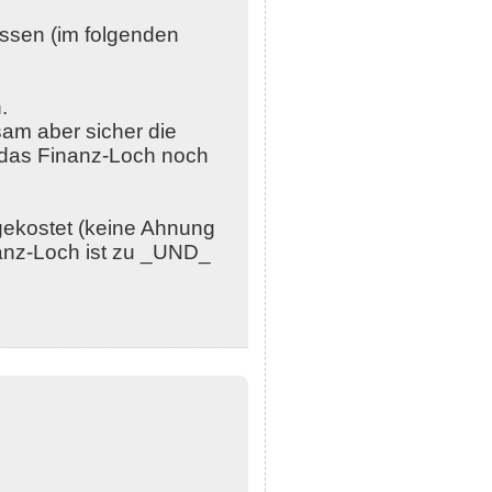
ssen (im folgenden
.
sam aber sicher die
e das Finanz-Loch noch
gekostet (keine Ahnung
inanz-Loch ist zu _UND_