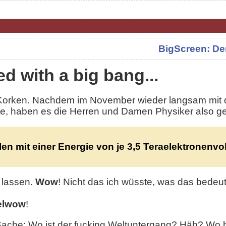
BigScreen: Der
ted with a big bang...
 Korken. Nachdem im November wieder langsam mit
, haben es die Herren und Damen Physiker also ge
en mit einer Energie von je 3,5 Teraelektronenvol
 lassen.
Wow
! Nicht das ich wüsste, was das bedeu
elwow
!
Sache: Wo ist der fucking Weltuntergang? Häh? Wo b