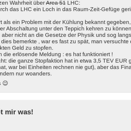
zen Wahrheit über
Area 51
LHC:
ch das LHC ein Loch in das Raum-Zeit-Gefüge geri
t als ein Problem mit der Kühlung bekannt gegeben,
ner Abschaltung unter den Teppich kehren zu können
h aber nicht an die Gesetze der Physik und sog lang
 dies bemerkte , war es fast zu spät, man versucht
ten Geld zu stopfen.
ie erlösende Meldung : es hat funktioniert !
ht: die ganze Stopfaktion hat in etwa 3,5 TEV EUR 
hat, war bei Einheiten rechnen nie gut), aber das F
ondern nur woanders.
s 😉
bt mir was!