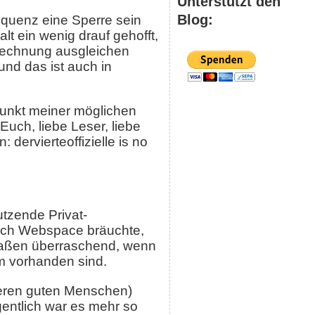
Unterstützt den
Blog:
sequenz eine Sperre sein
t ein wenig drauf gehofft,
Rechnung ausgleichen
und das ist auch in
punkt meiner möglichen
Euch, liebe Leser, liebe
dervierteoffizielle is no
…
tzende Privat-
 ich Webspace bräuchte,
rmaßen überraschend, wenn
um vorhanden sind.
deren guten Menschen)
entlich war es mehr so