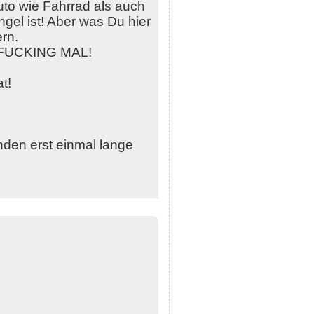
uto wie Fahrrad als auch
gel ist! Aber was Du hier
rn.
 FUCKING MAL!
t!
nden erst einmal lange