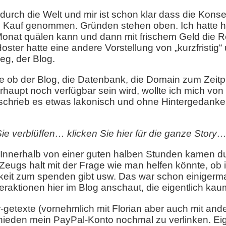
nd durch die Welt und mir ist schon klar dass die Kon
n Kauf genommen. Gründen stehen oben. Ich hatte hal
Monat quälen kann und dann mit frischem Geld die 
er hatte eine andere Vorstellung von „kurzfristig“ 
eg, der Blog.
ste ob der Blog, die Datenbank, die Domain zum Zeit
aupt noch verfügbar sein wird, wollte ich mich von 
chrieb es etwas lakonisch und ohne Hintergedanken: 
ie verblüffen… klicken Sie hier für die ganze Story
 Innerhalb von einer guten halben Stunden kamen du
Zeugs halt mit der Frage wie man helfen könnte, ob
hkeit zum spenden gibt usw. Das war schon einige
eraktionen hier im Blog anschaut, die eigentlich ka
-getexte (vornehmlich mit Florian aber auch mit an
hieden mein PayPal-Konto nochmal zu verlinken. Eig