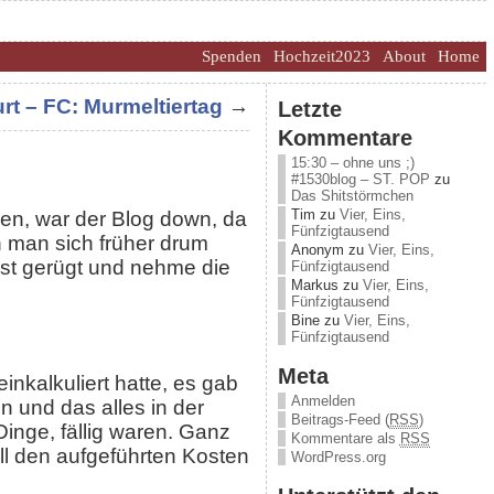
Spenden
Hochzeit2023
About
Home
rt – FC: Murmeltiertag
→
Letzte
Kommentare
15:30 – ohne uns ;)
#1530blog – ST. POP
zu
Das Shitstörmchen
Tim
zu
Vier, Eins,
en, war der Blog down, da
Fünfzigtausend
n man sich früher drum
Anonym
zu
Vier, Eins,
hst gerügt und nehme die
Fünfzigtausend
Markus
zu
Vier, Eins,
Fünfzigtausend
Bine
zu
Vier, Eins,
Fünfzigtausend
Meta
inkalkuliert hatte, es gab
Anmelden
 und das alles in der
Beitrags-Feed (
RSS
)
inge, fällig waren. Ganz
Kommentare als
RSS
all den aufgeführten Kosten
WordPress.org