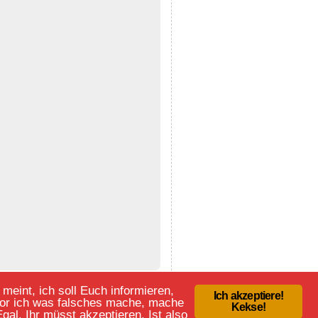
eint, ich soll Euch informieren,
Ich akzeptiere!
evor ich was falsches mache, mache
Kekse!
al. Ihr müsst akzeptieren. Ist also