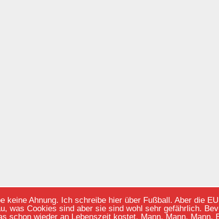
keine Ahnung. Ich schreibe hier über Fußball. Aber die EU m
au, was Cookies sind aber sie sind wohl sehr gefährlich. B
Copyright © 2026
Der 4. Offizielle
- All Rights Reserved
as schon wieder an Lebenszeit kostet. Mann, Mann, Mann. Eg