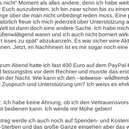
 nicht“ Moment als alles andere, denn ich habe weit
r Euch auszubreiten. Ich bin zwar schon bis zu ein
nge über die man nicht unbedingt reden muss. Eine p
Natürlich freue ich mich jederzeit über Unterstützung
elt ist dann doch eine andere Sache. Ich habe mich 
berwältigend waren und ich auch nicht borniert wirke
t isses zu spät” abzukanzeln. Es war sicher eine Akt
nnen. Jetzt, im Nachhinein ist es mir sogar noch ei
zum Abend hatte ich fast 400 Euro auf dem PayPal-
d fassungslos vor dem Rechner und musste das erst
 in der Nacht. Wie kann ich den –teilweise- wildfr
rt Zuspruch und Unterstützung um? Ich weiss es ehr
r. Ich habe keine Ahnung, ob ich den Vertrauensvors
t bedienen kann. Ich werde mir Mühe geben!
trag werde ich auch noch auf Spenden- und Kostenlo
Sterben und das große Ganze eingehen aber das wir