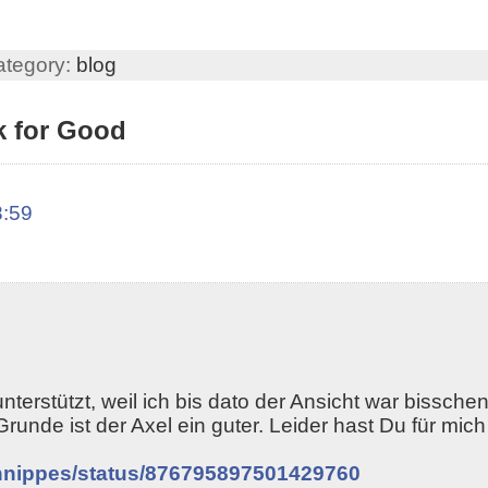
ategory:
blog
k for Good
8:59
terstützt, weil ich bis dato der Ansicht war bisschen
runde ist der Axel ein guter. Leider hast Du für mi
stinnippes/status/876795897501429760