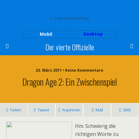
Zum Seitenanfang
Mobil
Desktop
Der vierte Offizielle
23. März 2011 • Keine Kommentare
Dragon Age 2: Ein Zwischenspiel
Teilen
Tweet
Anpinnen
Mail
SMS
Hm. Schwierig die
richtigen Worte zu