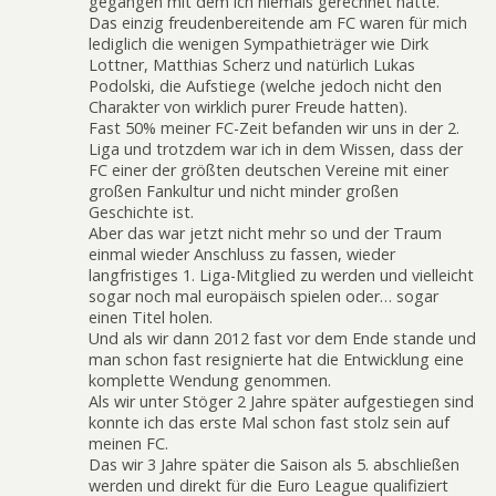
gegangen mit dem ich niemals gerechnet hätte.
Das einzig freudenbereitende am FC waren für mich
lediglich die wenigen Sympathieträger wie Dirk
Lottner, Matthias Scherz und natürlich Lukas
Podolski, die Aufstiege (welche jedoch nicht den
Charakter von wirklich purer Freude hatten).
Fast 50% meiner FC-Zeit befanden wir uns in der 2.
Liga und trotzdem war ich in dem Wissen, dass der
FC einer der größten deutschen Vereine mit einer
großen Fankultur und nicht minder großen
Geschichte ist.
Aber das war jetzt nicht mehr so und der Traum
einmal wieder Anschluss zu fassen, wieder
langfristiges 1. Liga-Mitglied zu werden und vielleicht
sogar noch mal europäisch spielen oder… sogar
einen Titel holen.
Und als wir dann 2012 fast vor dem Ende stande und
man schon fast resignierte hat die Entwicklung eine
komplette Wendung genommen.
Als wir unter Stöger 2 Jahre später aufgestiegen sind
konnte ich das erste Mal schon fast stolz sein auf
meinen FC.
Das wir 3 Jahre später die Saison als 5. abschließen
werden und direkt für die Euro League qualifiziert