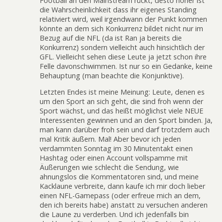
Football an den Mainstream rückt, desto höher ist
die Wahrscheinlichkeit dass ihr eigenes Standing
relativiert wird, weil irgendwann der Punkt kommen
könnte an dem sich Konkurrenz bildet nicht nur im
Bezug auf die NFL (da ist Ran ja bereits die
Konkurrenz) sondern vielleicht auch hinsichtlich der
GFL. Vielleicht sehen diese Leute ja jetzt schon ihre
Felle davonschwimmen. Ist nur so ein Gedanke, keine
Behauptung (man beachte die Konjunktive).
Letzten Endes ist meine Meinung: Leute, denen es
um den Sport an sich geht, die sind froh wenn der
Sport wächst, und das heißt möglichst viele NEUE
Interessenten gewinnen und an den Sport binden. Ja,
man kann darüber froh sein und darf trotzdem auch
mal Kritik äußern. Mal! Aber bevor ich jeden
verdammten Sonntag im 30 Minutentakt einen
Hashtag oder einen Account vollspamme mit
Äußerungen wie schlecht die Sendung, wie
ahnungslos die Kommentatoren sind, und meine
Kacklaune verbreite, dann kaufe ich mir doch lieber
einen NFL-Gamepass (oder erfreue mich an dem,
den ich bereits habe) anstatt zu versuchen anderen
die Laune zu verderben. Und ich jedenfalls bin