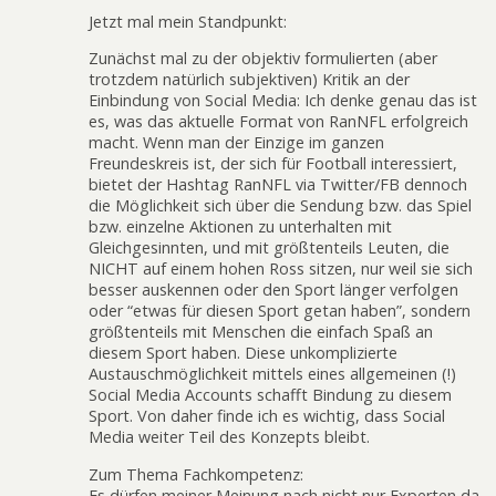
Jetzt mal mein Standpunkt:
Zunächst mal zu der objektiv formulierten (aber
trotzdem natürlich subjektiven) Kritik an der
Einbindung von Social Media: Ich denke genau das ist
es, was das aktuelle Format von RanNFL erfolgreich
macht. Wenn man der Einzige im ganzen
Freundeskreis ist, der sich für Football interessiert,
bietet der Hashtag RanNFL via Twitter/FB dennoch
die Möglichkeit sich über die Sendung bzw. das Spiel
bzw. einzelne Aktionen zu unterhalten mit
Gleichgesinnten, und mit größtenteils Leuten, die
NICHT auf einem hohen Ross sitzen, nur weil sie sich
besser auskennen oder den Sport länger verfolgen
oder “etwas für diesen Sport getan haben”, sondern
größtenteils mit Menschen die einfach Spaß an
diesem Sport haben. Diese unkomplizierte
Austauschmöglichkeit mittels eines allgemeinen (!)
Social Media Accounts schafft Bindung zu diesem
Sport. Von daher finde ich es wichtig, dass Social
Media weiter Teil des Konzepts bleibt.
Zum Thema Fachkompetenz:
Es dürfen meiner Meinung nach nicht nur Experten da