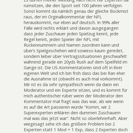
rumsitzen, die den Sport seit 100 Jahren verfolgen.
Sonst kommt da nämlich genau der gleiche Bockmist
raus, der im Orginalkommentar der NFL
herauskommt, nur eben auf deutsch. In 99% aller
Fälle wird nichts erklärt und davon ausgegangen
dass jeder Zuschauer jeden Spielzug kennt, jede
Regel kennt, jeden Spieler der NFL mit
Rückennummern und Namen zuordnen kann und
über’s Spielgeschehen wird sowieso kaum geredet,
sondern lieber über Vertragssituationen geschwafelt
während gerade ein 20yds Rush auf dem Spielfeld im
Gange ist. Die US-Kommentatoren sind oft in ihrer
eigenen Welt und ich bin froh dass das bei Ran eher
die Ausnahme ist (obwohl es auch mal vorkommt).
Mir ist es da sehr sympathisch wenn da dann ein
Moderator und ein Experte sitzen, und es kommt für
mich authentischer rüber wenn der Moderator den
Kommentator mal fragt was das war, als wie wenn
es auf die Art passieren würde “Komm, wir 2
Superexperten erklären den dummen Zuschauern
mal was das jetzt war”. Nicht so oberlehrerhaft. Aber
wiegesagt sehe ich das größere Problem bei 2
Experten statt 1 Mod + 1 Exp, dass 2 Experten doch