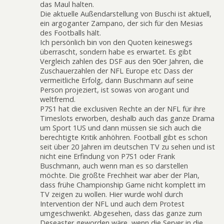
das Maul halten.
Die aktuelle Außendarstellung von Buschi ist aktuell,
ein argoganter Zampano, der sich für den Mesias
des Footballs hält.
Ich persönlich bin von den Quoten keineswegs
überrascht, sondern habe es erwartet. Es gibt
Vergleich zahlen des DSF aus den 90er Jahren, die
Zuschauerzahlen der NFL Europe etc Dass der
vermeitliche Erfolg, dann Buschmann auf seine
Person projeziert, ist sowas von arogant und
weltfremd.
P7S1 hat die exclusiven Rechte an der NFL für ihre
Timeslots erworben, deshalb auch das ganze Drama
um Sport 1US und dann müssen sie sich auch die
berechtigte Kritik anhöhren. Football gibt es schon
seit über 20 Jahren im deutschen TV zu sehen und ist
nicht eine Erfindung von P7S1 oder Frank
Buschmann, auch wenn man es so darstellen
möchte. Die größte Frechheit war aber der Plan,
dass frühe Championship Game nicht komplett im
TV zeigen zu wollen. Hier wurde wohl durch
Intervention der NFL und auch dem Protest
umgeschwenkt. Abgesehen, dass das ganze zum
Deseaster geworden wäre, wenn die Server in die