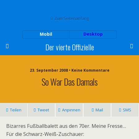
Zum Seitenanfang
Mobil
Desktop
Der vierte Offizielle
23. September 2008 • Keine Kommentare
So War Das Damals
Teilen
Tweet
Anpinnen
Mail
SMS
Bizarres Fußballbalett aus den 70er. Meine Fresse…
Für die Schwarz-Weiß-Zuschauer: