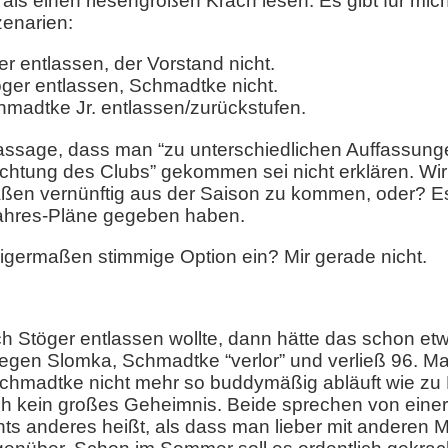
als einen riesengroßen Krach lesen. Es gibt für mich
enarien:
r entlassen, der Vorstand nicht.
öger entlassen, Schmadtke nicht.
chmadtke Jr. entlassen/zurückstufen.
assage, dass man “zu unterschiedlichen Auffassunge
richtung des Clubs” gekommen sei nicht erklären. Wi
maßen vernünftig aus der Saison zu kommen, oder? E
ahres-Pläne gegeben haben.
nigermaßen stimmige Option ein? Mir gerade nicht.
ich Stöger entlassen wollte, dann hätte das schon 
egen Slomka, Schmadtke “verlor” und verließ 96. Man
chmadtke nicht mehr so buddymäßig abläuft wie zu 
h kein großes Geheimnis. Beide sprechen von einer
ts anderes heißt, als dass man lieber mit anderen