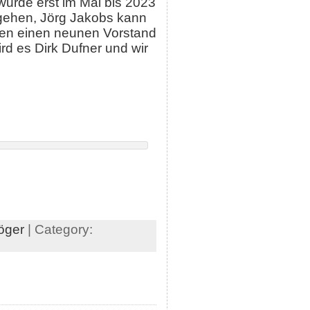
urde erst im Mai bis 2023
 gehen, Jörg Jakobs kann
agen einen neunen Vorstand
d es Dirk Dufner und wir
öger
| Category: