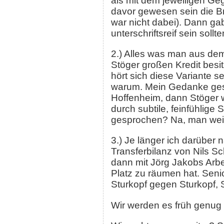
als mit dem jeweiligen Ge
davor gewesen sein die Br
war nicht dabei). Dann ga
unterschriftsreif sein soll
2.) Alles was man aus dem 
Stöger großen Kredit besit
hört sich diese Variante s
warum. Mein Gedanke geste
Hoffenheim, dann Stöger weg
durch subtile, feinfühlige
gesprochen? Na, man weiß
3.) Je länger ich darüber
Transferbilanz von Nils S
dann mit Jörg Jakobs Arbe
Platz zu räumen hat. Senio
Sturkopf gegen Sturkopf, 
Wir werden es früh genug 