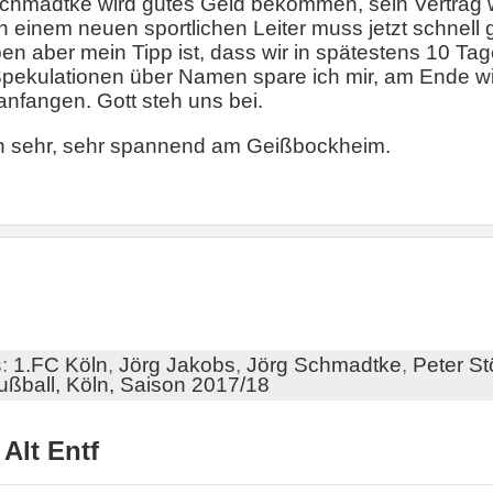
Schmadtke wird gutes Geld bekommen, sein Vertrag w
h einem neuen sportlichen Leiter muss jetzt schnell
en aber mein Tipp ist, dass wir in spätestens 10 T
pekulationen über Namen spare ich mir, am Ende wir
anfangen. Gott steh uns bei.
n sehr, sehr spannend am Geißbockheim.
s:
1.FC Köln
,
Jörg Jakobs
,
Jörg Schmadtke
,
Peter St
ußball,
Köln,
Saison 2017/18
Alt Entf