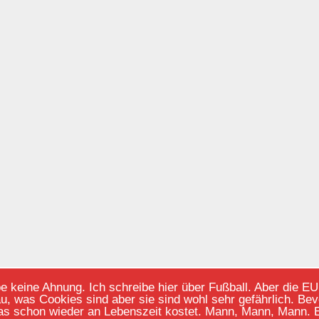
keine Ahnung. Ich schreibe hier über Fußball. Aber die EU m
au, was Cookies sind aber sie sind wohl sehr gefährlich. B
Copyright © 2026
Der 4. Offizielle
- All Rights Reserved
as schon wieder an Lebenszeit kostet. Mann, Mann, Mann. Eg
Powered by
WordPress
&
Atahualpa