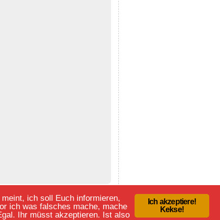
eint, ich soll Euch informieren,
Ich akzeptiere!
evor ich was falsches mache, mache
Kekse!
al. Ihr müsst akzeptieren. Ist also