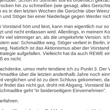
genüber. Schon im Sommer soll es ordentlich gekrach
ocken hin zu schmeißen (wie gesagt, alles Gerüchte
b es in den letzten Wochen die Gerüchte über Weinzi
ten und Stöger bei einer Niederlage gegen Werder nich
Vorstand hört und liest, kann man eigentlich nur so 
zt und nicht entlassen wird. Allerdings, in meinem Kop
ehr viel stimmiger an, als die umgekehrte Version. I
rn war: Schmadtke weg, Stöger verliert in Berlin,
. Natürlich ist das Aktionismus aber der Vorstand ist
 Strategie aufgefallen. Vielleicht hat da auch REWE 
 es nicht.
 nachdenke, umso mehr tendiere ich zu Punkt 3. Der V
chmadtke über die letzten anderthalb Jahre noch ei
it verglichen und ist zu dem Schluss gekommen, da
r findet das nicht gut, droht mit Abgang, Vorstand läs
Schmadtke geht “in beiderseitigem Einvernehmen”.
erfahren.