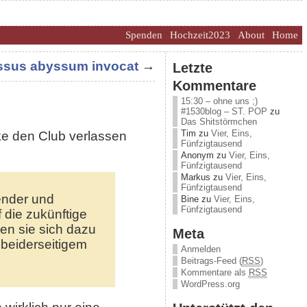
Spenden
Hochzeit2023
About
Home
ssus abyssum invocat
→
Letzte
Kommentare
15:30 – ohne uns ;)
#1530blog – ST. POP
zu
Das Shitstörmchen
Tim
zu
Vier, Eins,
e den Club verlassen
Fünfzigtausend
Anonym
zu
Vier, Eins,
Fünfzigtausend
Markus
zu
Vier, Eins,
Fünfzigtausend
ender und
Bine
zu
Vier, Eins,
Fünfzigtausend
 die zukünftige
en sie sich dazu
Meta
 beiderseitigem
Anmelden
Beitrags-Feed (
RSS
)
Kommentare als
RSS
WordPress.org