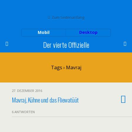
Zum Seitenanfang
Mobil
Desktop
Der vierte Offizielle
Tags › Mavraj
27. DEZEMBER 2016
Mavraj, Kühne und das Fliewatüüt
6 ANTWORTEN