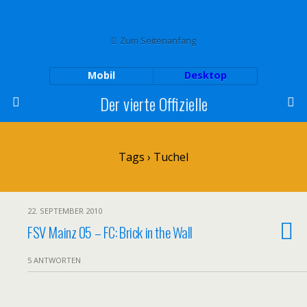
Zum Seitenanfang
Mobil
Desktop
Der vierte Offizielle
Tags › Tuchel
22. SEPTEMBER 2010
FSV Mainz 05 – FC: Brick in the Wall
5 ANTWORTEN