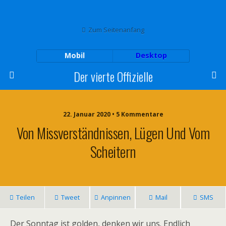
Zum Seitenanfang
Mobil
Desktop
Der vierte Offizielle
22. Januar 2020 • 5 Kommentare
Von Missverständnissen, Lügen Und Vom
Scheitern
Teilen
Tweet
Anpinnen
Mail
SMS
Der Sonntag ist golden, denken wir uns. Endlich