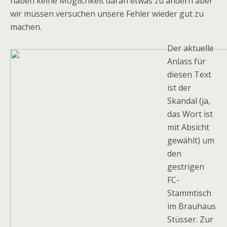
haben keine Möglichkeit daran etwas zu ändern aber
wir müssen versuchen unsere Fehler wieder gut zu
machen.
Der aktuelle
Anlass für
diesen Text
ist der
Skandal (ja,
das Wort ist
mit Absicht
gewählt) um
den
gestrigen
FC-
Stammtisch
im Brauhaus
Stüsser. Zur