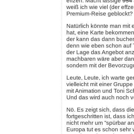
effzeh. Macht lässige
954
weiß ich wie viel (der effz
Premium-Reise geblockt?
Natürlich könnte man mit 
hat, eine Karte bekommen 
der kann das dann buchen
denn wie eben schon auf Tw
der Lage das Angebot anz
machbaren wäre aber darum
sondern mit der Bevorzug
Leute, Leute, ich warte ge
vielleicht mit einer Grupp
mit Animation und Toni S
Und das wird auch noch ve
Nö. Es zeigt sich, dass d
fortgeschritten ist, dass 
nicht mehr um “spürbar an
Europa tut es schon sehr 