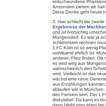
entschwundene Phantasie. 
Ansonsten ziehen wir halt 
Diese Denke geht heute n
2. Hier schließt die zweit
Ergebnisse der Machbar
und ist (vorsichtig umschr
Müngersdorf. Es war ja sc
schlimmsten rechnen muss
1.FC Köln ist so wenig Plat
wohltuend ehrlich ist: Mün
anderen Platz finden. Ob n
es wird weg aus Müngersd
wahrscheinlich den Schritt
wird. Vielleicht ist das ne
wächst eine neue Generat
aus Erzählungen kannten, v
ablaufen wie in München. 
des Fansein sein. Der 1.F
diskutabel. Da kann es d
dann bleibt man eben bei 5