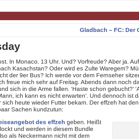
Gladbach – FC: Der
sday
st. In Monaco. 13 Uhr. Und? Vorfreude? Aber ja. Auf
nach Kasachstan? Oder wird es Zulte Waregem? Müs
icht der 9er Bus? Ich werde vor dem Fernseher sitze
ich freue mich sehr auf Freitag. Abends dann noch 
nd sich in die Arme fallen. ‘Haste schon gebucht?’ ‘A
nn, ich kann es nicht erwarten’. Und dennoch ist da 
 sich heute wieder Futter bekam. Der effzeh hat den
 paar Sachen kundzutun:
iseangebot des effzeh
geben. Heißt
blockt und werden in diesem Bundle
lso als Neckermann nicht mit dem