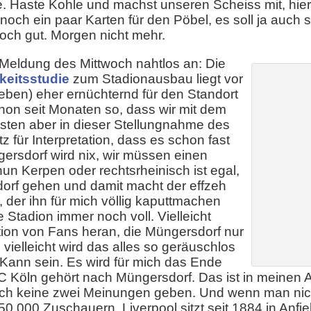
Haste Kohle und machst unseren Scheiss mit, hier, 
noch ein paar Karten für den Pöbel, es soll ja auch
och gut. Morgen nicht mehr.
e Meldung des Mittwoch nahtlos an: Die
keitsstudie
zum Stadionausbau liegt vor
ieben) eher ernüchternd für den Standort
hon seit Monaten so, dass wir mit dem
ten aber in dieser Stellungnahme des
z für Interpretation, dass es schon fast
gersdorf wird nix, wir müssen einen
un Kerpen oder rechtsrheinisch ist egal,
orf gehen und damit macht der effzeh
, der ihn für mich völlig kaputtmachen
ue Stadion immer noch voll. Vielleicht
ion von Fans heran, die Müngersdorf nur
ielleicht wird das alles so geräuschlos
Kann sein. Es wird für mich das Ende
C Köln gehört nach Müngersdorf. Das ist in meinen 
och keine zwei Meinungen geben. Und wenn man nic
0.000 Zuschauern. Liverpool sitzt seit 1884 in Anfi