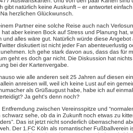
477 Auswärtskarten. Und von den paar Karten sind
eh gibt natürlich keine Auskunft – er antwortet einfach
 Na herzlichen Glückwunsch.
einem Partner eine solche Reise auch nach Verlosu
hat aber keinen Bock auf Stress und Planung hat, we
 und alles wäre gut. Natürlich würde diese Angeb
itter diskutiert ist nicht jeder Fan abenteuerlustig o
unehmen. Ich gehe stark davon aus, dass das für m
 geht es doch gar nicht. Die Diskussion hat nichts 
ung bei der Kartenvergabe.
nauso wie alle anderen seit 25 Jahren auf diesen ei
e allein anreisen will, weil ich keine Lust auf ein 
chumacher als Grüßaugust habe, habe ich auf einma
rteidigt? Ja geht’s denn noch?
ie Entfremdung zwischen Vereinsspitze und “normale
ich schwarz sehe, ob da in Zukunft noch etwas zu kitte
ders”. Das ist jetzt nicht sonderlich überraschend 
weh. Der 1.FC Köln als romantischer Fußballverein is