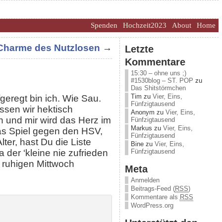
Spenden
Hochzeit2023
About
Home
 Charme des Nutzlosen
→
Letzte
Kommentare
15:30 – ohne uns ;)
#1530blog – ST. POP
zu
Das Shitstörmchen
Tim
zu
Vier, Eins,
geregt bin ich. Wie Sau.
Fünfzigtausend
sen wir hektisch
Anonym
zu
Vier, Eins,
n und mir wird das Herz im
Fünfzigtausend
Markus
zu
Vier, Eins,
das Spiel gegen den HSV,
Fünfzigtausend
lter, hast Du die Liste
Bine
zu
Vier, Eins,
Fünfzigtausend
der ‘kleine nie zufrieden
 ruhigen Mittwoch
Meta
Anmelden
Beitrags-Feed (
RSS
)
Kommentare als
RSS
WordPress.org