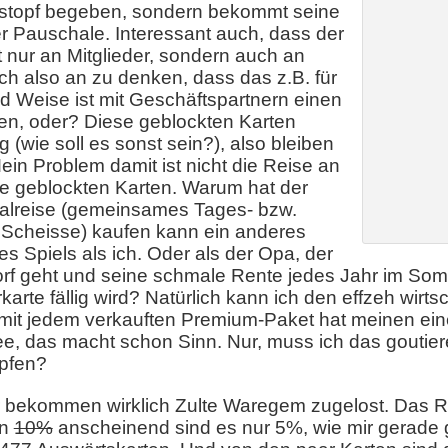
Lostopf begeben, sondern bekommt seine
 Pauschale. Interessant auch, dass der
t nur an Mitglieder, sondern auch an
sich also an zu denken, dass das z.B. für
d Weise ist mit Geschäftspartnern einen
en, oder? Diese geblockten Karten
(wie soll es sonst sein?), also bleiben
ein Problem damit ist nicht die Reise an
ie geblockten Karten. Warum hat der
alreise (gemeinsames Tages- bzw.
Scheisse) kaufen kann ein anderes
s Spiels als ich. Oder als der Opa, der
rf geht und seine schmale Rente jedes Jahr im So
arte fällig wird? Natürlich kann ich den effzeh wirts
mit jedem verkauften Premium-Paket hat meinen eine
ee, das macht schon Sinn. Nur, muss ich das goutie
opfen?
r bekommen wirklich Zulte Waregem zugelost. Das 
en
10%
anscheinend sind es nur 5%, wie mir gerade