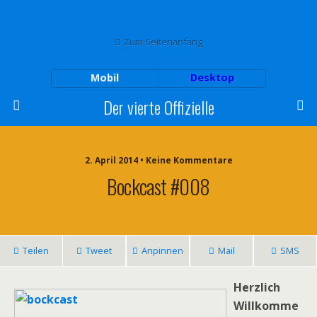
Zum Seitenanfang
Mobil
Desktop
Der vierte Offizielle
2. April 2014 • Keine Kommentare
Bockcast #008
Teilen
Tweet
Anpinnen
Mail
SMS
Herzlich
Willkomme