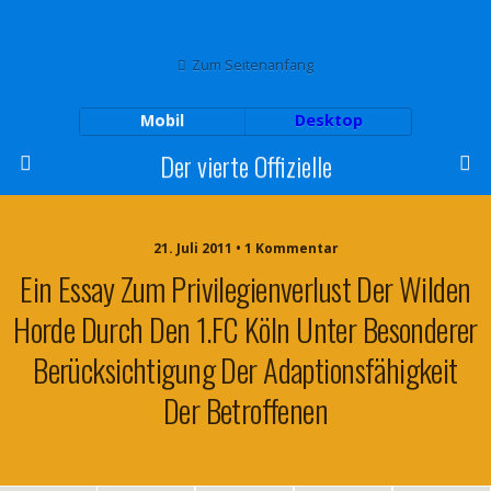
Zum Seitenanfang
Mobil
Desktop
Der vierte Offizielle
21. Juli 2011 • 1 Kommentar
Ein Essay Zum Privilegienverlust Der Wilden
Horde Durch Den 1.FC Köln Unter Besonderer
Berücksichtigung Der Adaptionsfähigkeit
Der Betroffenen