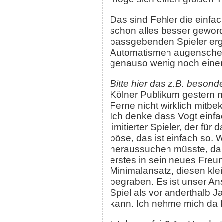
Das sind Fehler die einfach
schon alles besser geword
passgebenden Spieler ergib
Automatismen augenscheinl
genauso wenig noch einen
Bitte hier das z.B. beson
Kölner Publikum gestern n
Ferne nicht wirklich mitb
Ich denke dass Vogt einfac
limitierter Spieler, der fü
böse, das ist einfach so.
heraussuchen müsste, dan
erstes in sein neues Freu
Minimalansatz, diesen kl
begraben. Es ist unser An
Spiel als vor anderthalb J
kann. Ich nehme mich da k