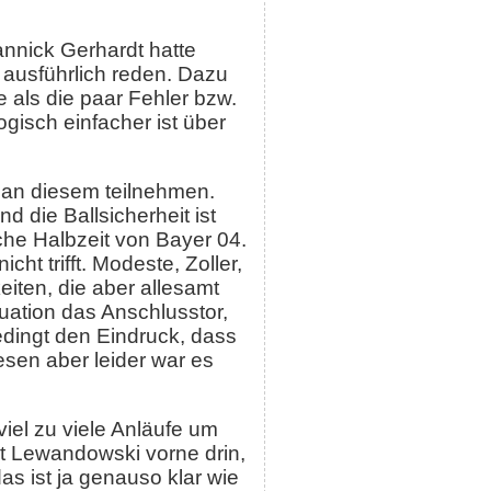
annick Gerhardt hatte
 ausführlich reden. Dazu
als die paar Fehler bzw.
ogisch einfacher ist über
v an diesem teilnehmen.
d die Ballsicherheit ist
sche Halbzeit von Bayer 04.
ht trifft. Modeste, Zoller,
iten, die aber allesamt
uation das Anschlusstor,
dingt den Eindruck, dass
esen aber leider war es
el zu viele Anläufe um
ert Lewandowski vorne drin,
s ist ja genauso klar wie