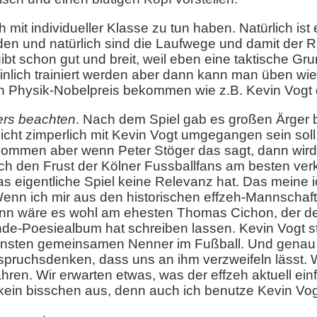
 mit individueller Klasse zu tun haben. Natürlich ist
en und natürlich sind die Laufwege und damit der R
t schon gut und breit, weil eben eine taktische Grun
ich trainiert werden aber dann kann man üben wie 
 Physik-Nobelpreis bekommen wie z.B. Kevin Vogt d
ders beachten
. Nach dem Spiel gab es großen Ärger b
icht zimperlich mit Kevin Vogt umgegangen sein soll
ekommen aber wenn Peter Stöger das sagt, dann wird
h den Frust der Kölner Fussballfans am besten verkö
r das eigentliche Spiel keine Relevanz hat. Das meine 
 Wenn ich mir aus den historischen effzeh-Mannschaf
n wäre es wohl am ehesten Thomas Cichon, der den
nde-Poesiealbum hat schreiben lassen. Kevin Vogt st
einsten gemeinsamen Nenner im Fußball. Und genau 
spruchsdenken, dass uns an ihm verzweifeln lässt. 
ahren. Wir erwarten etwas, was der effzeh aktuell ein
ein bisschen aus, denn auch ich benutze Kevin Vogt 