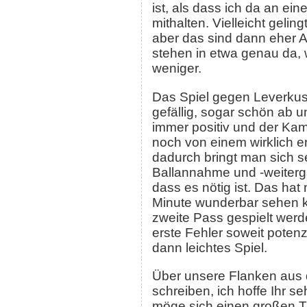
ist, als dass ich da an ein
mithalten. Vielleicht geli
aber das sind dann eher Au
stehen in etwa genau da, 
weniger.
Das Spiel gegen Leverkuse
gefällig, sogar schön ab u
immer positiv und der Kam
noch von einem wirklich 
dadurch bringt man sich se
Ballannahme und -weiterga
dass es nötig ist. Das ha
Minute wunderbar sehen k
zweite Pass gespielt werd
erste Fehler soweit potenz
dann leichtes Spiel.
Über unsere Flanken aus de
schreiben, ich hoffe Ihr 
möge sich einen großen Ti