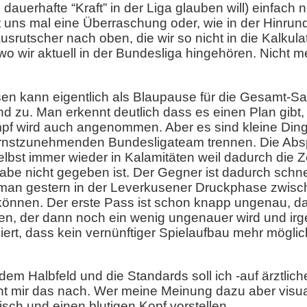
e dauerhafte “Kraft” in der Liga glauben will) einfach 
ngt uns mal eine Überraschung oder, wie in der Hinru
srutscher nach oben, die wir so nicht in die Kalkulat
wo wir aktuell in der Bundesliga hingehören. Nicht 
n kann eigentlich als Blaupause für die Gesamt-Sais
nd zu. Man erkennt deutlich dass es einen Plan gibt,
pf wird auch angenommen. Aber es sind kleine Ding
ernstzunehmenden Bundesligateam trennen. Die Absp
lbst immer wieder in Kalamitäten weil dadurch die Ze
be nicht gegeben ist. Der Gegner ist dadurch schnel
t man gestern in der Leverkusener Druckphase zwisc
önnen. Der erste Pass ist schon knapp ungenau, da
en, der dann noch ein wenig ungenauer wird und ir
iert, dass kein vernünftiger Spielaufbau mehr möglic
m Halbfeld und die Standards soll ich -auf ärztlich
seht mir das nach. Wer meine Meinung dazu aber visua
sch und einen blutigen Kopf vorstellen.