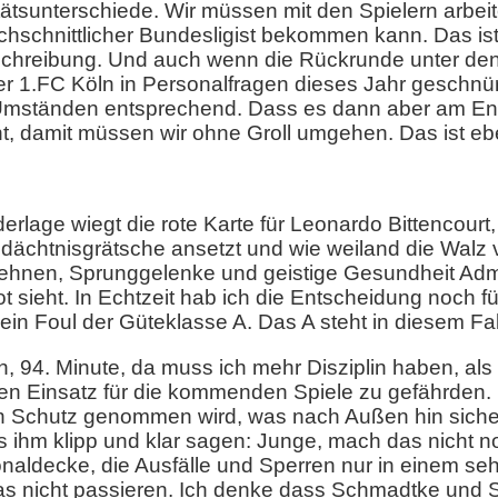
ätsunterschiede. Wir müssen mit den Spielern arbeit
chschnittlicher Bundesligist bekommen kann. Das ist 
schreibung. Und auch wenn die Rückrunde unter den 
 1.FC Köln in Personalfragen dieses Jahr geschnürt
Umständen entsprechend. Dass es dann aber am E
ht, damit müssen wir ohne Groll umgehen. Das ist eb
erlage wiegt die rote Karte für Leonardo Bittencourt,
dächtnisgrätsche ansetzt und wie weiland die Walz 
Sehnen, Sprunggelenke und geistige Gesundheit A
ot sieht. In Echtzeit hab ich die Entscheidung noch fü
ein Foul der Güteklasse A. Das A steht in diesem Fall
ten, 94. Minute, da muss ich mehr Disziplin haben, al
n Einsatz für die kommenden Spiele zu gefährden. 
in Schutz genommen wird, was nach Außen hin sicher
es ihm klipp und klar sagen: Junge, mach das nicht 
onaldecke, die Ausfälle und Sperren nur in einem 
das nicht passieren. Ich denke dass Schmadtke und S