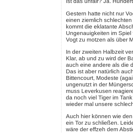
Ist das unfair? Ja. Hunder
Gestern hatte nicht nur V
einen ziemlich schlechten
kommt die eklatante Absc
Ungenauigkeiten im Spiel v
Vogt zu motzen als über 
In der zweiten Halbzeit ve
Klar, ab und zu wird der Ba
auch eine andere als die d
Das ist aber natürlich auc
Bittencourt, Modeste (aga
ungenutzt in der Müngersd
muss Leverkusen reagieren
da noch viel Tiger im Tan
wieder mal unsere schlech
Auch hier können wie den
ein Tor zu schließen. Leid
wäre der effzeh dem Absti