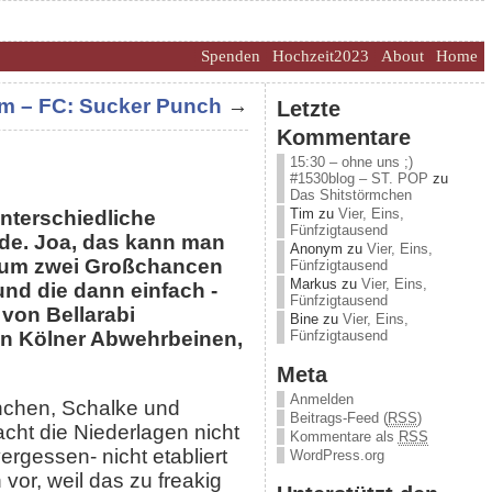
Spenden
Hochzeit2023
About
Home
m – FC: Sucker Punch
→
Letzte
Kommentare
15:30 – ohne uns ;)
#1530blog – ST. POP
zu
Das Shitstörmchen
Tim
zu
Vier, Eins,
nterschiedliche
Fünfzigtausend
de. Joa, das kann man
Anonym
zu
Vier, Eins,
n um zwei Großchancen
Fünfzigtausend
Markus
zu
Vier, Eins,
und die dann einfach -
Fünfzigtausend
von Bellarabi
Bine
zu
Vier, Eins,
Fünfzigtausend
von Kölner Abwehrbeinen,
Meta
Anmelden
ünchen, Schalke und
Beitrags-Feed (
RSS
)
ht die Niederlagen nicht
Kommentare als
RSS
ergessen- nicht etabliert
WordPress.org
vor, weil das zu freakig