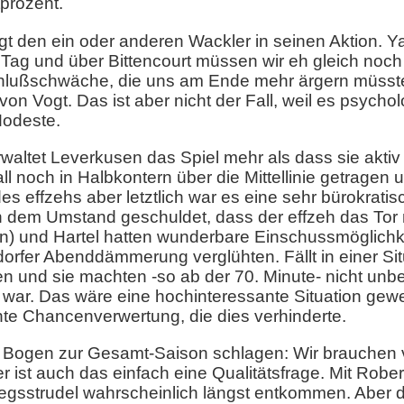
tprozent.
ogt den ein oder anderen Wackler in seinen Aktion. Y
 Tag und über Bittencourt müssen wir eh gleich noch
hlußschwäche, die uns am Ende mehr ärgern müsste 
on Vogt. Das ist aber nicht der Fall, weil es psychol
Modeste.
rwaltet Leverkusen das Spiel mehr als dass sie akti
ll noch in Halbkontern über die Mittellinie getragen un
es effzehs aber letztlich war es eine sehr bürokrati
h dem Umstand geschuldet, dass der effzeh das Tor nic
in) und Hartel hatten wunderbare Einschussmöglichke
orfer Abenddämmerung verglühten. Fällt in einer Sit
 und sie machten -so ab der 70. Minute- nicht unbe
k war. Das wäre eine hochinteressante Situation gew
te Chancenverwertung, die dies verhinderte.
 Bogen zur Gesamt-Saison schlagen: Wir brauchen vi
er ist auch das einfach eine Qualitätsfrage. Mit Rob
egsstrudel wahrscheinlich längst entkommen. Aber da