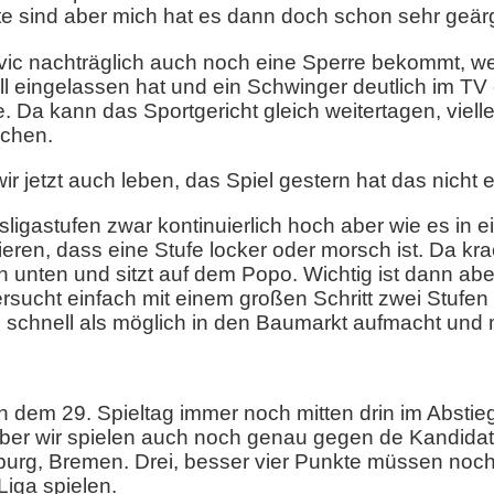
ute sind aber mich hat es dann doch schon sehr geärg
c nachträglich auch noch eine Sperre bekommt, weil
eingelassen hat und ein Schwinger deutlich im TV
 Da kann das Sportgericht gleich weitertagen, viellei
achen.
r jetzt auch leben, das Spiel gestern hat das nicht 
ligastufen zwar kontinuierlich hoch aber wie es in 
ieren, dass eine Stufe locker oder morsch ist. Da k
h unten und sitzt auf dem Popo. Wichtig ist dann ab
versucht einfach mit einem großen Schritt zwei Stufe
schnell als möglich in den Baumarkt aufmacht und m
h dem 29. Spieltag immer noch mitten drin im Absti
er wir spielen auch noch genau gegen de Kandidate
urg, Bremen. Drei, besser vier Punkte müssen noch h
Liga spielen.