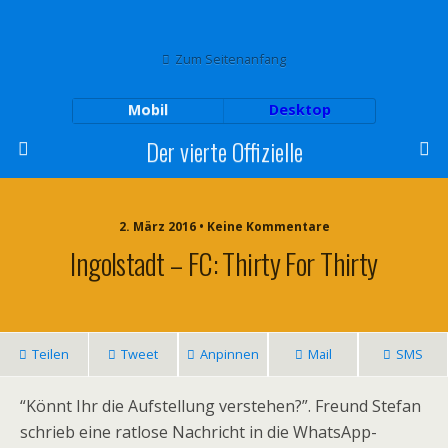
Zum Seitenanfang
Mobil
Desktop
Der vierte Offizielle
2. März 2016 • Keine Kommentare
Ingolstadt – FC: Thirty For Thirty
Teilen
Tweet
Anpinnen
Mail
SMS
“Könnt Ihr die Aufstellung verstehen?”. Freund Stefan
schrieb eine ratlose Nachricht in die WhatsApp-