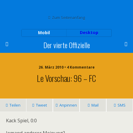
Zum Seitenanfang
Mobil
Desktop
Der vierte Offizielle
26. März 2010 • 4 Kommentare
Le Vorschau: 96 – FC
Teilen
Tweet
Anpinnen
Mail
SMS
Kack Spiel, 0:0