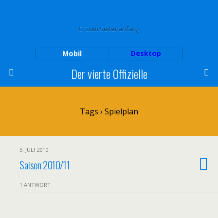
Zum Seitenanfang
Mobil
Desktop
Der vierte Offizielle
Tags › Spielplan
5. JULI 2010
Saison 2010/11
1 ANTWORT