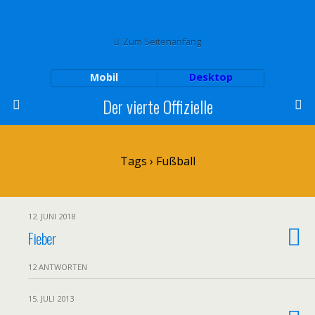
Zum Seitenanfang
Mobil
Desktop
Der vierte Offizielle
Tags › Fußball
12. JUNI 2018
Fieber
12 ANTWORTEN
15. JULI 2013