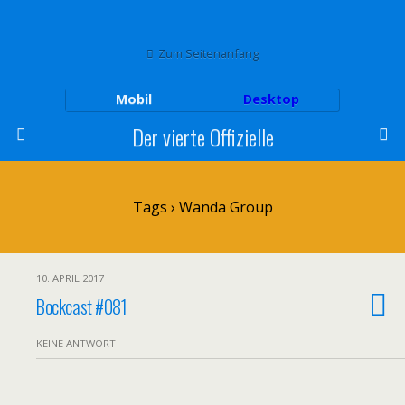
Zum Seitenanfang
Mobil
Desktop
Der vierte Offizielle
Tags › Wanda Group
10. APRIL 2017
Bockcast #081
KEINE ANTWORT