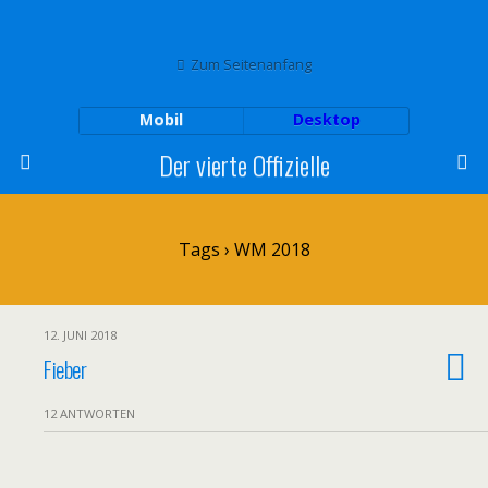
Zum Seitenanfang
Mobil
Desktop
Der vierte Offizielle
Tags › WM 2018
12. JUNI 2018
Fieber
12 ANTWORTEN