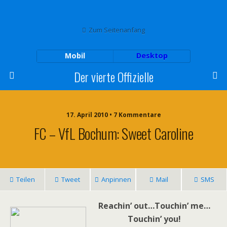
Zum Seitenanfang
Mobil
Desktop
Der vierte Offizielle
17. April 2010 • 7 Kommentare
FC – VfL Bochum: Sweet Caroline
Teilen
Tweet
Anpinnen
Mail
SMS
Reachin’ out…Touchin’ me…
Touchin’ you!