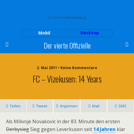
Zum Seitenanfang
Mobil
Desktop
Der vierte Offizielle
2. Mai 2011 • Keine Kommentare
FC – Vizekusen: 14 Years
Teilen
Tweet
Anpinnen
Mail
SMS
Als Milivoje Novakovic in der 83. Minute den ersten
Derbysieg
Sieg gegen Leverkusen seit
14 Jahren
klar