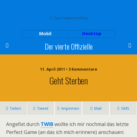
Zum Seitenanfang
Mobil
Desktop
Der vierte Offizielle
11. April 2011 • 3 Kommentare
Geht Sterben
Teilen
Tweet
Anpinnen
Mail
SMS
Angefixt durch
TWIB
wollte ich mir nochmal das letzte
Perfect Game (an das ich mich erinnere) anschauen: