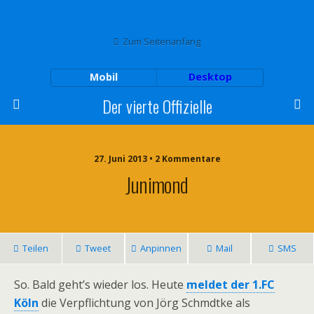
Zum Seitenanfang
Mobil
Desktop
Der vierte Offizielle
27. Juni 2013 • 2 Kommentare
Junimond
Teilen
Tweet
Anpinnen
Mail
SMS
So. Bald geht’s wieder los. Heute
meldet der 1.FC
Köln
die Verpflichtung von Jörg Schmdtke als