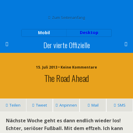
Zum Seitenanfang
Mobil
Desktop
Der vierte Offizielle
15. Juli 2013 • Keine Kommentare
The Road Ahead
Teilen
Tweet
Anpinnen
Mail
SMS
Nächste Woche geht es dann endlich wieder los!
Echter, seriöser Fußball. Mit dem effzeh. Ich kann