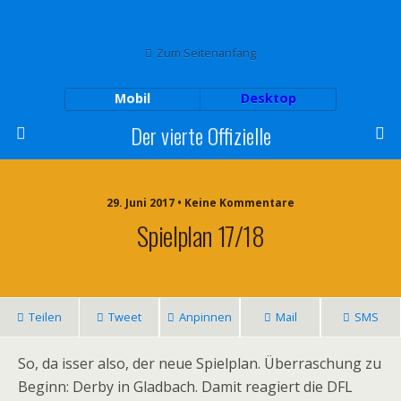
Zum Seitenanfang
Mobil
Desktop
Der vierte Offizielle
29. Juni 2017 • Keine Kommentare
Spielplan 17/18
Teilen
Tweet
Anpinnen
Mail
SMS
So, da isser also, der neue Spielplan. Überraschung zu
Beginn: Derby in Gladbach. Damit reagiert die DFL