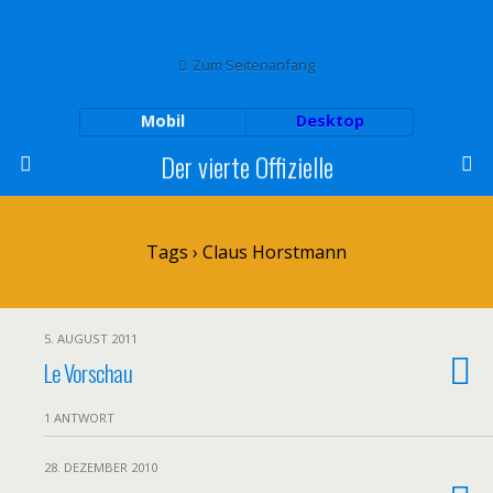
Zum Seitenanfang
Mobil
Desktop
Der vierte Offizielle
Tags › Claus Horstmann
5. AUGUST 2011
Le Vorschau
1 ANTWORT
28. DEZEMBER 2010