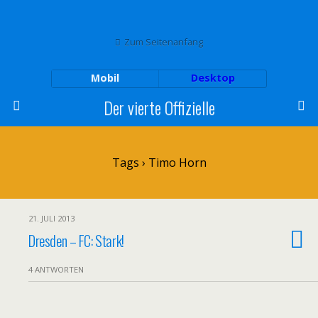
Zum Seitenanfang
Mobil
Desktop
Der vierte Offizielle
Tags › Timo Horn
21. JULI 2013
Dresden – FC: Stark!
4 ANTWORTEN