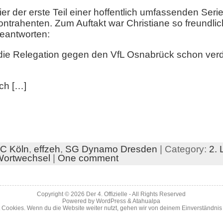
r der erste Teil einer hoffentlich umfassenden Serie
ntrahenten. Zum Auftakt war Christiane so freundlic
beantworten:
 die Relegation gegen den VfL Osnabrück schon ver
ch […]
FC Köln
,
effzeh
,
SG Dynamo Dresden
| Category:
2. 
ortwechsel
|
One comment
Copyright © 2026
Der 4. Offizielle
- All Rights Reserved
Powered by
WordPress
&
Atahualpa
 Cookies. Wenn du die Website weiter nutzt, gehen wir von deinem Einverständnis