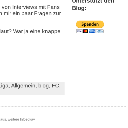
Unterstützt den
 von Interviews mit Fans
Blog:
h mir ein paar Fragen zur
daut? War ja eine knappe
Liga,
Allgemein,
blog,
FC,
 aus.
weitere Infos
okay