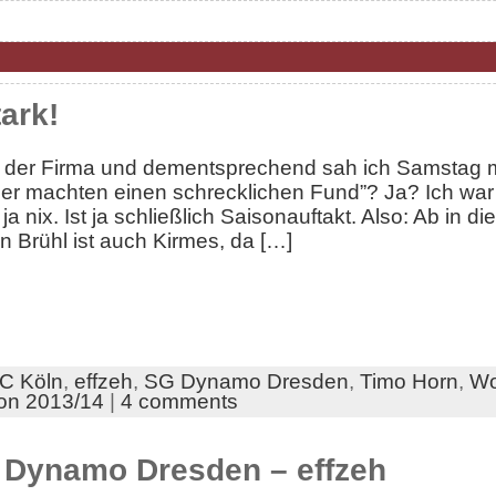
ark!
n der Firma und dementsprechend sah ich Samstag mi
r machten einen schrecklichen Fund”? Ja? Ich war 
a nix. Ist ja schließlich Saisonauftakt. Also: Ab in 
n Brühl ist auch Kirmes, da […]
C Köln
,
effzeh
,
SG Dynamo Dresden
,
Timo Horn
,
Wo
on 2013/14
|
4 comments
 Dynamo Dresden – effzeh