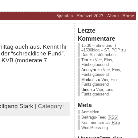
Spenden
Hochzeit2023
About
Home
Letzte
Kommentare
15:30 – ohne uns ;)
ttag auch aus. Kennt Ihr
#1530blog – ST. POP
zu
der “schreckliche Fund”.
Das Shitstörmchen
die KVB (moderate 7
Tim
zu
Vier, Eins,
Fünfzigtausend
Anonym
zu
Vier, Eins,
Fünfzigtausend
Markus
zu
Vier, Eins,
Fünfzigtausend
Bine
zu
Vier, Eins,
Fünfzigtausend
Meta
lfgang Stark
| Category:
Anmelden
Beitrags-Feed (
RSS
)
Kommentare als
RSS
WordPress.org