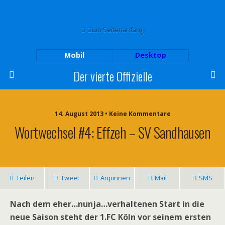
Zum Seitenanfang
Mobil
Desktop
Der vierte Offizielle
14. August 2013 • Keine Kommentare
Wortwechsel #4: Effzeh – SV Sandhausen
Teilen
Tweet
Anpinnen
Mail
SMS
Nach dem eher…nunja…verhaltenen Start in die
neue Saison steht der 1.FC Köln vor seinem ersten