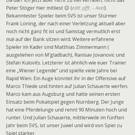
Da darf ich jetzt aber nicht zu viel verraten, nicht das
Peter Stöger hier mitliest 😉 (
edit:
pfft. – Axel
).
Bekanntester Spieler beim SVS ist unser Stürmer
Frank Löning, der nach einer Verletzung aktuell aber
noch nicht ganz fit ist und Samstag vermutlich erst
mal auf der Bank sitzen wird. Weitere erfahrene
Spieler im Kader sind Matthias Zimmermann (
ausgeliehen von M’gladbach), Ranisav Jovanovic und
Stefan Kulovits. Letzterer ist ähnlich wie euer Trainer
eine „Wiener Legende“ und spielte viele Jahre bei
Rapid Wien. Ein Auge könntet ihr in der Offensive auf
Marco Thiede und hinten auf Julian Schauerte werfen.
Marco kam aus Augsburg und hatte seinen ersten
Einsatz beim Pokalspiel gegen Nürnberg. Der Junge
hat eine Pferdelunge und rennt 90 Minuten hoch und
runter. Und Julian Schauerte, mittlerweile im fünften
Jahr beim SVS, ist unser Juwel und wird von Spiel zu
Spiel stärker.