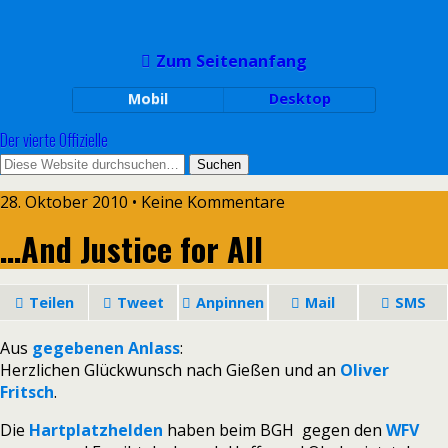
Zum Seitenanfang
Mobil
Desktop
Der vierte Offizielle
28. Oktober 2010 • Keine Kommentare
…And Justice for All
Teilen
Tweet
Anpinnen
Mail
SMS
Aus
gegebenen Anlass
:
Herzlichen Glückwunsch nach Gießen und an
Oliver
Fritsch
.
Die
Hartplatzhelden
haben beim BGH gegen den
WFV