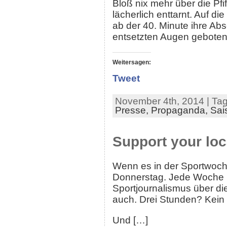
Bloß nix mehr über die Pf
lächerlich enttarnt. Auf di
ab der 40. Minute ihre A
entsetzten Augen geboten
Weitersagen:
Tweet
November 4th, 2014 | Ta
Presse,
Propaganda,
Sai
Support your loc
Wenn es in der Sportwoche
Donnerstag. Jede Woche 
Sportjournalismus über di
auch. Drei Stunden? Kein
Und […]