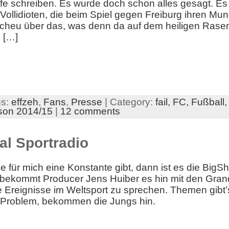
iffe schreiben. Es wurde doch schon alles gesagt. E
e Vollidioten, die beim Spiel gegen Freiburg ihren Mun
bscheu über das, was denn da auf dem heiligen Rase
 […]
gs:
effzeh
,
Fans
,
Presse
| Category:
fail,
FC,
Fußball
son 2014/15
|
12 comments
al Sportradio
 für mich eine Konstante gibt, dann ist es die Big
bekommt Producer Jens Huiber es hin mit den Gra
e Ereignisse im Weltsport zu sprechen. Themen gibt
 Problem, bekommen die Jungs hin.