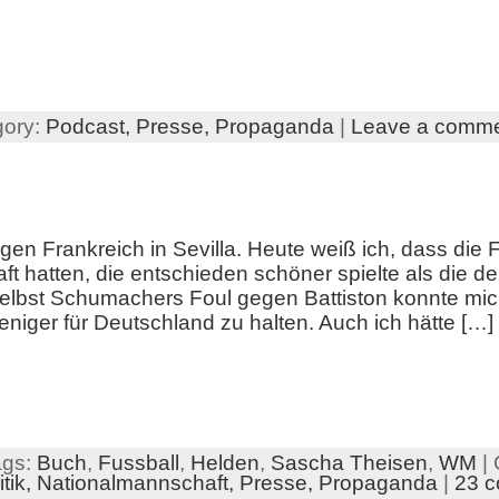
gory:
Podcast,
Presse,
Propaganda
|
Leave a comm
gen Frankreich in Sevilla. Heute weiß ich, dass die
 hatten, die entschieden schöner spielte als die d
selbst Schumachers Foul gegen Battiston konnte mic
niger für Deutschland zu halten. Auch ich hätte […]
ags:
Buch
,
Fussball
,
Helden
,
Sascha Theisen
,
WM
| 
tik,
Nationalmannschaft,
Presse,
Propaganda
|
23 