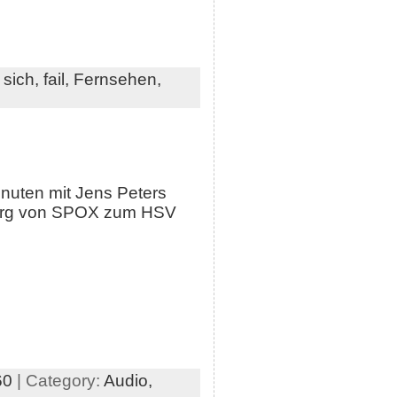
 sich,
fail,
Fernsehen,
inuten mit Jens Peters
werg von SPOX zum HSV
60
| Category:
Audio,