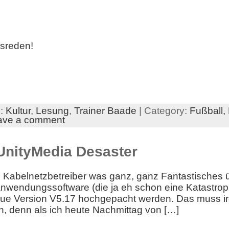
sreden!
s:
Kultur
,
Lesung
,
Trainer Baade
| Category:
Fußball,
ave a comment
 UnityMedia Desaster
 Kabelnetzbetreiber was ganz, ganz Fantastisches ü
nwendungssoftware (die ja eh schon eine Katastrophe
e neue Version V5.17 hochgepacht werden. Das muss
n, denn als ich heute Nachmittag von […]