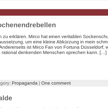
ochenendrebellen
ch zu erklären. Mirco hat einen veritablen Sockensch
raussetzung, um eine kleine Abkürzung in mein sch
ndererseits ist Mirco Fan von Fortuna Düsseldorf, 
nen rational denkenden Menschen sprechen kann. […]
egory:
Propaganda
|
One comment
alde