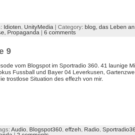
s:
Idioten
,
UnityMedia
| Category:
blog,
das Leben an
se,
Propaganda
|
6 comments
e 9
Episode vom Blogspot im Sportradio 360. 41 launige M
 Fokus Fussball und Bayer 04 Leverkusen, Gartenz
e trostlose Situation des effezh von mir.
ags:
Audio
,
Blogspot360
,
effzeh
,
Radio
,
Sportradio3
anda
|
2 comments