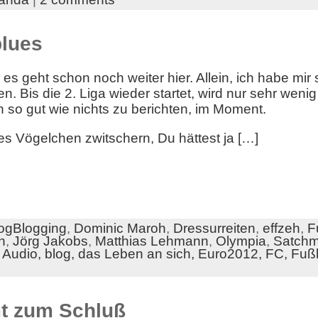
lues
es geht schon noch weiter hier. Allein, ich habe mir 
Bis die 2. Liga wieder startet, wird nur sehr wenig
h so gut wie nichts zu berichten, im Moment.
hes Vögelchen zwitschern, Du hättest ja […]
ogBlogging
,
Dominic Maroh
,
Dressurreiten
,
effzeh
,
F
h
,
Jörg Jakobs
,
Matthias Lehmann
,
Olympia
,
Satch
,
Audio,
blog,
das Leben an sich,
Euro2012,
FC,
Fußb
t zum Schluß