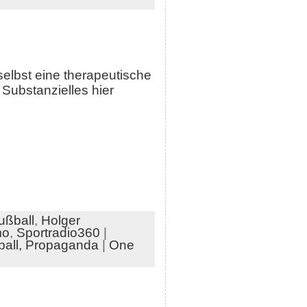
selbst eine therapeutische
 Substanzielles hier
ußball
,
Holger
mo
,
Sportradio360
|
all,
Propaganda
|
One