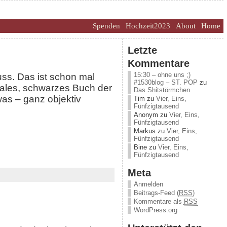
Spenden
Hochzeit2023
About
Home
Letzte
Kommentare
15:30 – ohne uns ;)
uss. Das ist schon mal
#1530blog – ST. POP
zu
males, schwarzes Buch der
Das Shitstörmchen
was – ganz objektiv
Tim
zu
Vier, Eins,
Fünfzigtausend
Anonym
zu
Vier, Eins,
Fünfzigtausend
Markus
zu
Vier, Eins,
Fünfzigtausend
Bine
zu
Vier, Eins,
Fünfzigtausend
Meta
Anmelden
Beitrags-Feed (
RSS
)
Kommentare als
RSS
WordPress.org