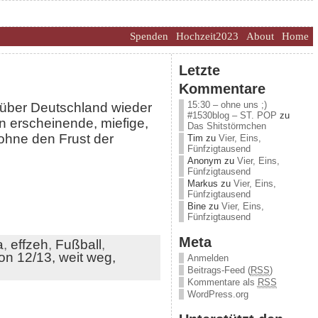
Spenden
Hochzeit2023
About
Home
Letzte
Kommentare
15:30 – ohne uns ;)
 über Deutschland wieder
#1530blog – ST. POP
zu
en erscheinende, miefige,
Das Shitstörmchen
ohne den Frust der
Tim
zu
Vier, Eins,
Fünfzigtausend
Anonym
zu
Vier, Eins,
Fünfzigtausend
Markus
zu
Vier, Eins,
Fünfzigtausend
Bine
zu
Vier, Eins,
Fünfzigtausend
Meta
a
,
effzeh
,
Fußball
,
on 12/13,
weit weg,
Anmelden
Beitrags-Feed (
RSS
)
Kommentare als
RSS
WordPress.org