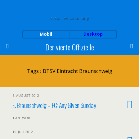
Zum Seitenanfang
Mobil
Desktop
Der vierte Offizielle
Tags › BTSV Eintracht Braunschweig
5. AUGUST 2012
E. Braunschweig – FC: Any Given Sunday
1 ANTWORT
19. JULI 2012