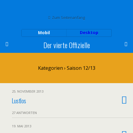
Zum Seitenanfang
Mobil
Desktop
Der vierte Offizielle
Kategorien ›
Saison 12/13
25. NOVEMBER 2013
Lustlos
27 ANTWORTEN
19. MAI 2013