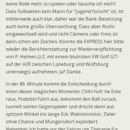
keine Rolle mehr zu spielen oder täusche ich mich?
Dass Solbakken kein Mann für “Jugend forscht” ist, ist
mittlerweile auch klar, daher war die Bank-Besetzung
auch keine große Überraschung. Dass aber Roshi
eingewechselt wird und nicht Clemens oder Freis ist
dann schon ein Zeichen. Könnte die EXPRESS hier bitte
wieder die Berichterstattung zur Wiederverpflichtung
von P. Helmes (z.Z. mit einem blutroten VW Golf GTI
auf der A39 zwischen Lüneburg und Wolfsburg
unterwegs) aufnehmen. Ja? Danke.
In der 86. Minute kommt die Entscheidung durch
einen dieser magischen Momente: Chihi holt ‘ne Ecke
raus, Podolski führt aus, bekommt den Ball zurück,
tunnelt seinen Gegenspieler und drischt dann aus
spitzem Winkel ins lange Eck. Wahnsinnstor. Zieler
ohne Chance und Müngersdorf explodiert.
Nebenbei: Ich hatte vor der Saison um Therapie für