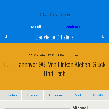
Zum Seitenanfang
Mobil
Desktop
Der vierte Offizielle
16. Oktober 2011 • 4 Kommentare
FC – Hannover 96: Von Linken Kleben, Glück
Und Pech
Teilen
Tweet
Anpinnen
Mail
SMS
Michael