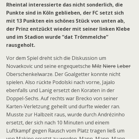
Rheintal interessierte das nicht sonderlich, die
Punkte sind in Köln geblieben, der FC setzt sich
mit 13 Punkten ein schönes Stück von unten ab,
der Prinz entzückt wieder mit seiner linken Klebe
und im Stadion wurde “dat Trömmelche”
rausgeholt.
Vor dem Spiel dreht sich die Diskussion um
Nova
c
kovic und seine engequetsche
Milz
Niere
Leber
Oberschenkelwarze. Der Goalgetter konnte nicht
spielen. Also rückte Podolski nach vorne, Jajalo
ebenfalls und Lanig ersetzt den Koraten in der
Doppel-Sechs. Auf rechts war Brecko von seiner
Karten-Verletzung geheilt und durfte wieder ran.
Musste zur Halbzeit raus, wurde durch Andrézinho
ersetzt, der sich nach 10 Minuten und einem
Luftkampf gegen Rausch vom Platz tragen ließ um
von Makino ersetzt zu werden. Mann, Mann, Mann,