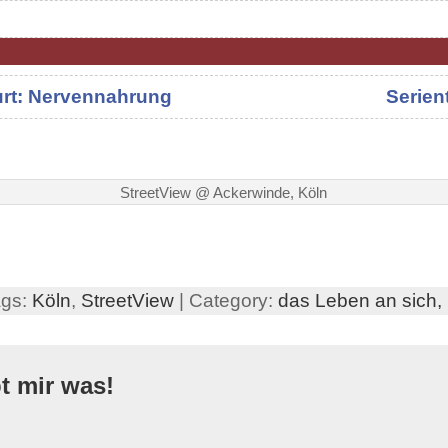
urt: Nervennahrung
Serien
StreetView @ Ackerwinde, Köln
ags:
Köln
,
StreetView
| Category:
das Leben an sich,
bt mir was!