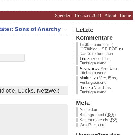
Spenden
Hochzeit2023
About
Home
täter: Sons of Anarchy
→
Letzte
Kommentare
15:30 – ohne uns ;)
#1530blog – ST. POP
zu
Das Shitstörmchen
Tim
zu
Vier, Eins,
Fünfzigtausend
Anonym
zu
Vier, Eins,
Fünfzigtausend
Markus
zu
Vier, Eins,
Fünfzigtausend
Bine
zu
Vier, Eins,
Idiotie,
Lücks,
Netzweit
Fünfzigtausend
Meta
Anmelden
Beitrags-Feed (
RSS
)
Kommentare als
RSS
WordPress.org