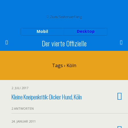
Zum Seitenanfang
Mobil
Desktop
Der vierte Offizielle
Tags › Köln
2. JULI 2017
Kleine Kneipenkritik: Dicker Hund, Köln
2 ANTWORTEN
24. JANUAR 2011